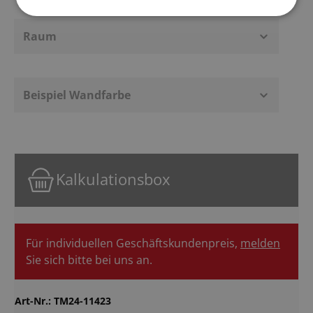
Raum
Beispiel Wandfarbe
Kalkulationsbox
Für individuellen Geschäftskundenpreis,
melden
Sie sich bitte bei uns an.
Art-Nr.:
TM24-11423