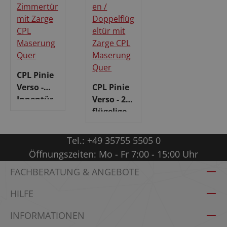
CPL Pinie
Verso -
CPL Pinie
Innentür
Verso - 2-
Regulärer Preis:
mit Zarge
flügelige
Regulärer Preis:
Innentür
mit Zarge
Tel.:
+49 35755 5505 0
Öffnungszeiten: Mo - Fr 7:00 - 15:00 Uhr
FACHBERATUNG & ANGEBOTE
HILFE
INFORMATIONEN