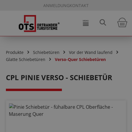
ANMELDUNG
KONTAKT
Zum Hauptinhalt springen
W
Produkte
Schiebetüren
Vor der Wand laufend
Glatte Schiebetüren
Verso-Quer Schiebetüren
CPL PINIE VERSO - SCHIEBETÜR
Bildergalerie überspringen