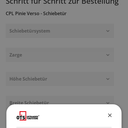
Schritt für Schritt zur Bestellung
CPL Pinie Verso - Schiebetür
Schiebetürsystem
Zarge
Höhe Schiebetür
Breite Schiebetür
×
Anschlag