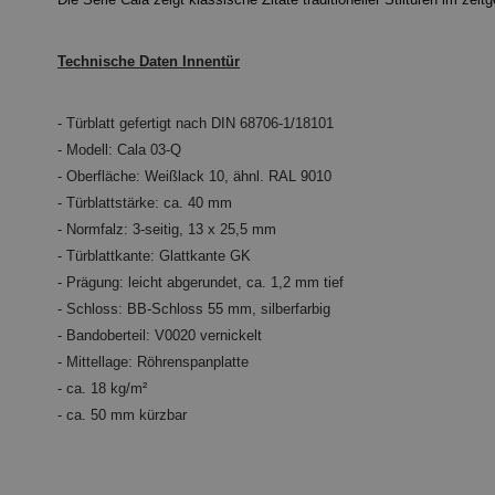
Technische Daten Innentür
- Türblatt gefertigt nach DIN 68706-1/18101
- Modell: Cala 03-Q
- Oberfläche: Weißlack 10, ähnl. RAL 9010
- Türblattstärke: ca. 40 mm
- Normfalz:
3-seitig,
13 x 25,5 mm
- Türblattkante: Glattkante GK
- Prägung: leicht
abgerundet,
ca. 1,2 mm tief
- Schloss: BB-Schloss 55 mm, silberfarbig
- Bandoberteil: V0020 vernickelt
- Mittellage: Röhrenspanplatte
- ca. 18 kg/m²
- ca. 50 mm kürzbar