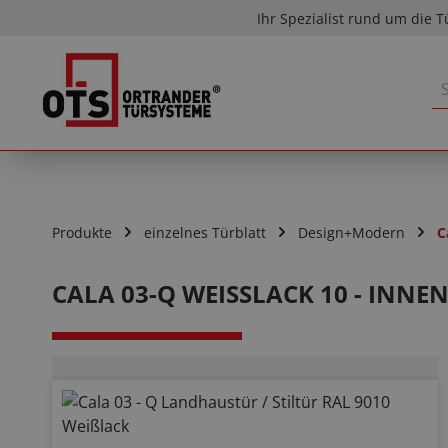
Ihr Spezialist rund um die T
m Hauptinhalt springen
Zur Suche springen
Zur Hauptnavigation springen
Produkte
einzelnes Türblatt
Design+Modern
C
CALA 03-Q WEISSLACK 10 - INNE
Bildergalerie überspringen