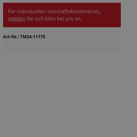
Für individuellen Geschäftskundenpreis,
melden
Sie sich bitte bei uns an.
Art-Nr.:
TM24-11175