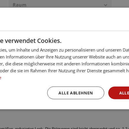
Raum
Beispiel Wandfarbe
e verwendet Cookies.
es, um Inhalte und Anzeigen zu personalisieren und unseren Da
ben Informationen über Ihre Nutzung unserer Website auch an u
er, die diese möglicherweise mit anderen Informationen kombinie
n oder die sie im Rahmen Ihrer Nutzung ihrer Dienste gesammelt 
e
n "Cala 03-Q Weißlack 1
ALLE ABLEHNEN
ALLE
gemäßen, reduzierten
Look. Die Prägungen sind
leicht abgerundet und
ca. 1,2 