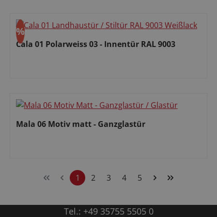
%
Rabatt
Cala 01 Polarweiss 03 - Innentür RAL 9003
Verkaufspreis:
Mala 06 Motiv matt - Ganzglastür
Regulärer Preis:
1
2
3
4
5
Seite
Seite
Seite
Seite
Seite
Tel.:
+49 35755 5505 0