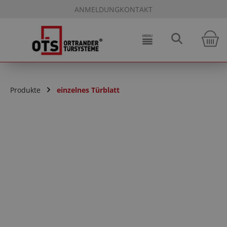
ANMELDUNG
KONTAKT
Zum Hauptinhalt springen
W
Produkte
einzelnes Türblatt