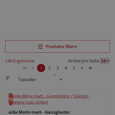
Produkte filtern
148 Ergebnisse
Artikel pro Seite:
1
2
3
4
5
Seite
Seite
Seite
Seite
Seite
%
ohne Express
Aktion
Rabatt
aida Motiv matt - Ganzglastür