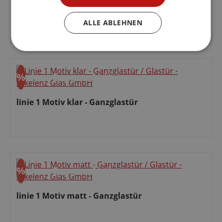
dias Motiv klar - Ganzglastür
ALLE ABLEHNEN
Regulärer Preis:
%
ohne Express
Aktion
Rabatt
linie 1 Motiv klar - Ganzglastür
Verkaufspreis:
%
ohne Express
Aktion
Rabatt
linie 1 Motiv matt - Ganzglastür