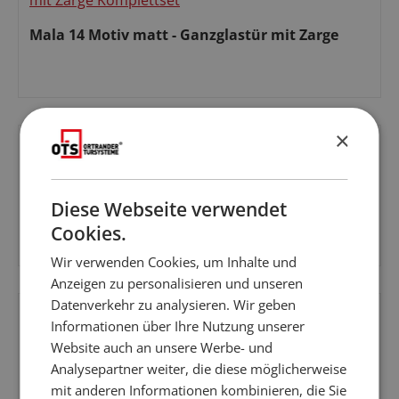
Mala 14 Motiv matt - Ganzglastür mit Zarge
Regulärer Preis:
×
Mala 14 Motiv klar - Ganzglastür mit Zarge
Diese Webseite verwendet
Cookies.
Wir verwenden Cookies, um Inhalte und
Regulärer Preis:
Anzeigen zu personalisieren und unseren
Datenverkehr zu analysieren. Wir geben
Informationen über Ihre Nutzung unserer
Website auch an unsere Werbe- und
Analysepartner weiter, die diese möglicherweise
Mala 06 Motiv matt - Ganzglastür mit Zarge
mit anderen Informationen kombinieren, die Sie