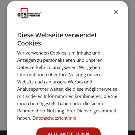
×
CPL Polarweiss 03 - Zarge RK100 profiliert
Diese Webseite verwendet
Cookies.
Wir verwenden Cookies, um Inhalte und
Regulärer Preis:
Anzeigen zu personalisieren und unseren
Datenverkehr zu analysieren. Wir geben
Informationen über Ihre Nutzung unserer
Website auch an unsere Werbe- und
Analysepartner weiter, die diese möglicherweise
CPL Weißlack 10 - Zarge RK100 profiliert
mit anderen Informationen kombinieren, die Sie
ihnen bereitgestellt haben oder die sie im
Regulärer Preis:
Rahmen Ihrer Nutzung ihrer Dienste gesammelt
haben.
Datenschutzrichtlinie
Tel.:
+49 35755 5505 0
ALLE AKZEPTIEREN