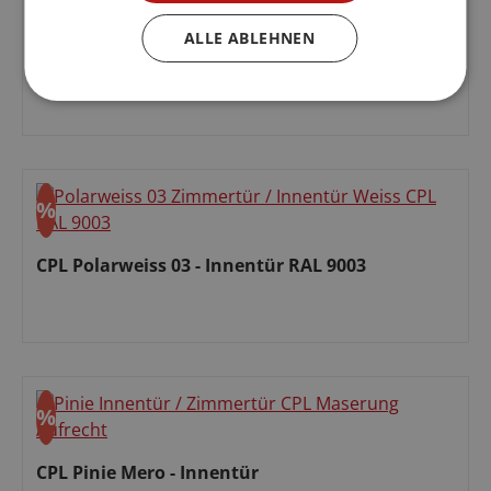
Lavagrau
ALLE ABLEHNEN
Lavagrau Lack - Innentür RAL 7037
Regulärer Preis:
%
Rabatt
CPL Polarweiss 03 - Innentür RAL 9003
Verkaufspreis:
%
Rabatt
CPL Pinie Mero - Innentür