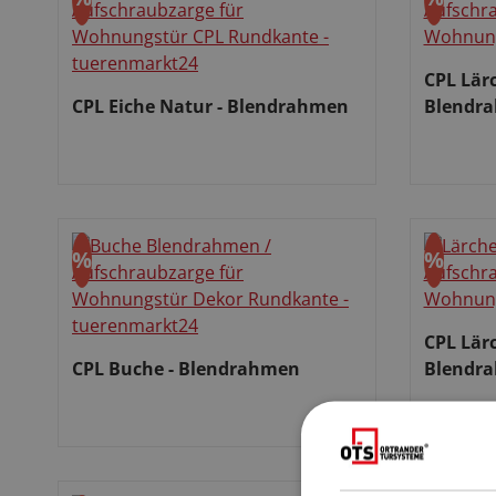
Rabatt
Rabat
CPL Lär
CPL Eiche Natur - Blendrahmen
Blendr
Verkauf
Verkaufspreis:
%
%
Rabatt
Rabat
CPL Lär
CPL Buche - Blendrahmen
Blendr
Verkauf
Verkaufspreis: