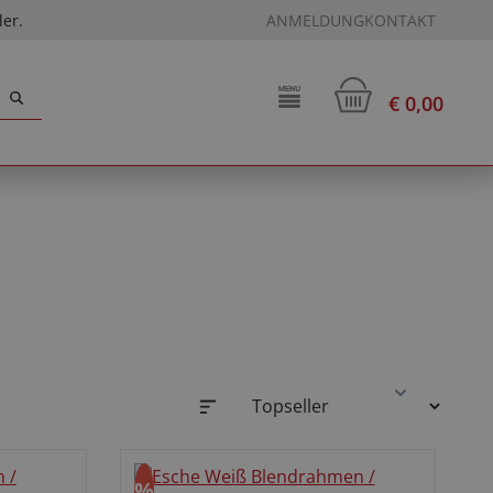
ler.
ANMELDUNG
KONTAKT
Waren
€ 0,00
%