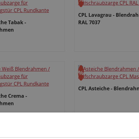
t
Rabatt
CPL Lavagrau - Blendra
che Tabak -
RAL 7037
ahmen
Verkaufspreis:
spreis:
%
t
Rabatt
CPL Asteiche - Blendra
che Crema -
ahmen
Verkaufspreis:
spreis: