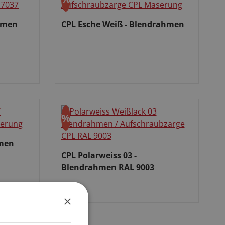
Rabatt
hmen
CPL Esche Weiß - Blendrahmen
Verkaufspreis:
%
Rabatt
hmen
CPL Polarweiss 03 -
Blendrahmen RAL 9003
Verkaufspreis:
×