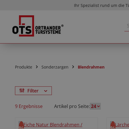
Ihr Spezialist rund um die T
m Hauptinhalt springen
Zur Suche springen
Zur Hauptnavigation springen
Produkte
Sonderzargen
Blendrahmen
Filter
9 Ergebnisse
Artikel pro Seite:
%
%