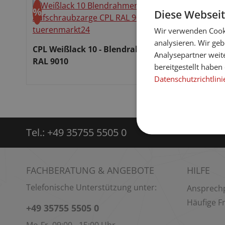
%
Diese Webseit
Rabatt
Wir verwenden Cooki
analysieren. Wir ge
CPL Weißlack 10 - Blendrahmen
Analysepartner weit
RAL 9010
bereitgestellt habe
Datenschutzrichtlini
Verkaufspreis:
Tel.:
+49 35755 5505 0
FACHBERATUNG & ANGEBOTE
HILFE
Telefonische Unterstützung unter:
Ansprech
Häufige F
+49 35755 5505 0
Mo-Fr, 09:00 - 15:00 Uhr