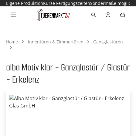
Eigene Produktion
Kurze Fertigungszeiten
Sondermaße möglich
Zum Hauptinhalt springen
Ware
Home
Innentüren & Zimmertüren
Ganzglastüren
alba Motiv klar - Ganzglastür / Glastür
- Erkelenz
Bildergalerie überspringen