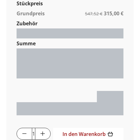
Stückpreis
Grundpreis
315,00 €
547,52 €
Zubehör
Gesamt / Stück
0,00 €
Summe
Nettopreis
0,00 €
MwSt. %
0,00 €
Gesamtpreis
0,00 €
0,00 €
Produkt Anzahl: Gib den gewünschten 
In den Warenkorb