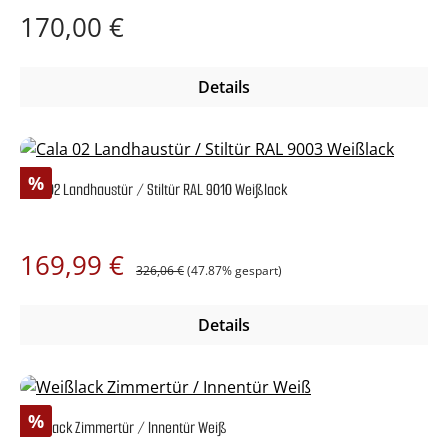
Regulärer Preis:
170,00 €
Details
Rabatt
%
Cala 02 Landhaustür / Stiltür RAL 9010 Weißlack
Regulärer Preis:
Verkaufspreis:
169,99 €
326,06 €
(47.87% gespart)
Details
Rabatt
%
Weißlack Zimmertür / Innentür Weiß