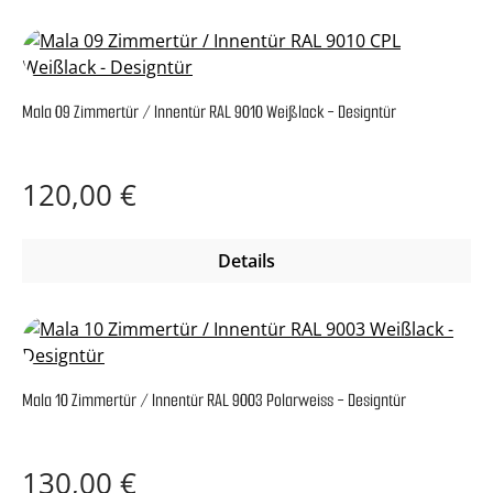
Mala 09 Zimmertür / Innentür RAL 9010 Weißlack - Designtür
Regulärer Preis:
120,00 €
Details
Mala 10 Zimmertür / Innentür RAL 9003 Polarweiss - Designtür
Regulärer Preis:
130,00 €