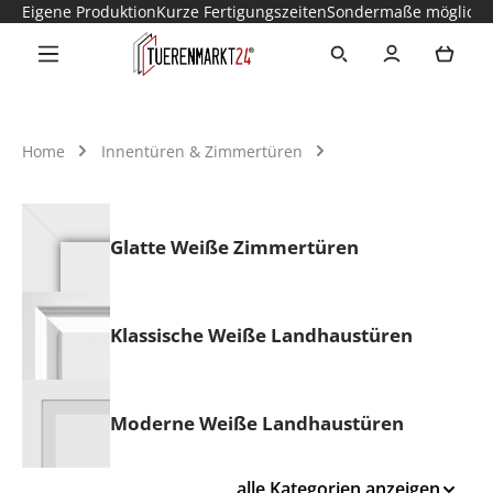
Eigene Produktion
Kurze Fertigungszeiten
Sondermaße möglich
Zum Hauptinhalt springen
Ware
Home
Innentüren & Zimmertüren
Glatte Weiße Zimmertüren
Klassische Weiße Landhaustüren
Moderne Weiße Landhaustüren
alle Kategorien anzeigen