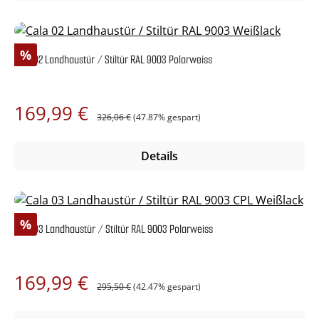
Rabatt
%
Cala 02 Landhaustür / Stiltür RAL 9003 Polarweiss
Regulärer Preis:
Verkaufspreis:
169,99 €
326,06 €
(47.87% gespart)
Details
Rabatt
%
Cala 03 Landhaustür / Stiltür RAL 9003 Polarweiss
Regulärer Preis:
Verkaufspreis:
169,99 €
295,50 €
(42.47% gespart)