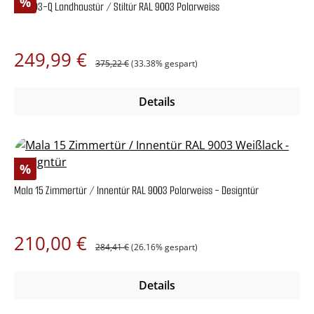
Rabatt
%
Cala 03-Q Landhaustür / Stiltür RAL 9003 Polarweiss
Regulärer Preis:
Verkaufspreis:
249,99 €
375,22 €
(33.38% gespart)
Details
Rabatt
%
Mala 15 Zimmertür / Innentür RAL 9003 Polarweiss - Designtür
Regulärer Preis:
Verkaufspreis:
210,00 €
284,41 €
(26.16% gespart)
Details