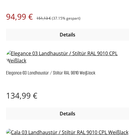
Regulärer Preis:
Verkaufspreis:
94,99 €
151,13 €
(37.15% gespart)
Details
Elegance 03 Landhaustür / Stiltür RAL 9010 Weißlack
Regulärer Preis:
134,99 €
Details