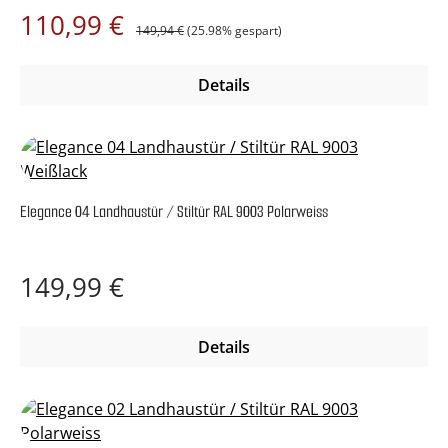
Regulärer Preis:
Verkaufspreis:
110,99 €
149,94 €
(25.98% gespart)
Details
Elegance 04 Landhaustür / Stiltür RAL 9003 Polarweiss
Regulärer Preis:
149,99 €
Details