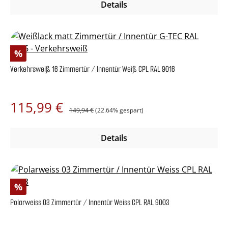
Details
Rabatt
%
Verkehrsweiß 16 Zimmertür / Innentür Weiß CPL RAL 9016
Regulärer Preis:
Verkaufspreis:
115,99 €
149,94 €
(22.64% gespart)
Details
Rabatt
%
Polarweiss 03 Zimmertür / Innentür Weiss CPL RAL 9003