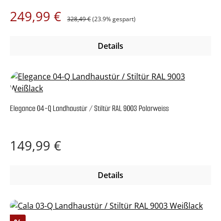
Regulärer Preis:
Verkaufspreis:
249,99 €
328,49 €
(23.9% gespart)
Details
Elegance 04-Q Landhaustür / Stiltür RAL 9003 Polarweiss
Regulärer Preis:
149,99 €
Details