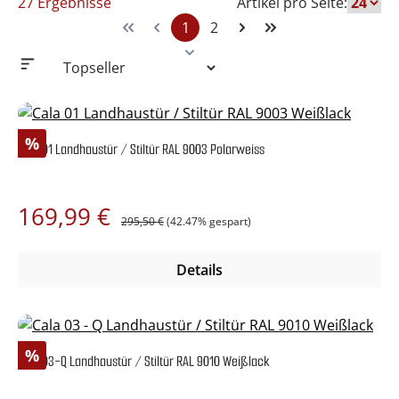
27 Ergebnisse
Artikel pro Seite:
1
2
Seite
Seite
Rabatt
%
Cala 01 Landhaustür / Stiltür RAL 9003 Polarweiss
Regulärer Preis:
Verkaufspreis:
169,99 €
295,50 €
(42.47% gespart)
Details
Rabatt
%
Cala 03-Q Landhaustür / Stiltür RAL 9010 Weißlack