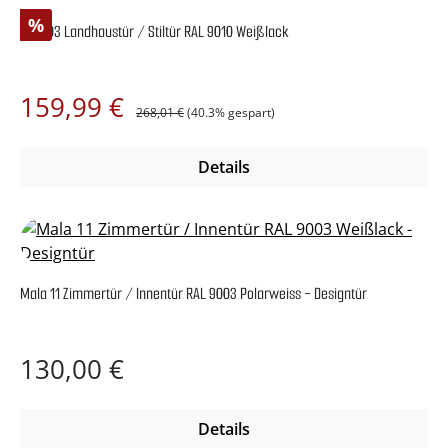
Rabatt
%
Cala 03 Landhaustür / Stiltür RAL 9010 Weißlack
Regulärer Preis:
Verkaufspreis:
159,99 €
268,01 €
(40.3% gespart)
Details
Mala 11 Zimmertür / Innentür RAL 9003 Polarweiss - Designtür
Regulärer Preis:
130,00 €
Details