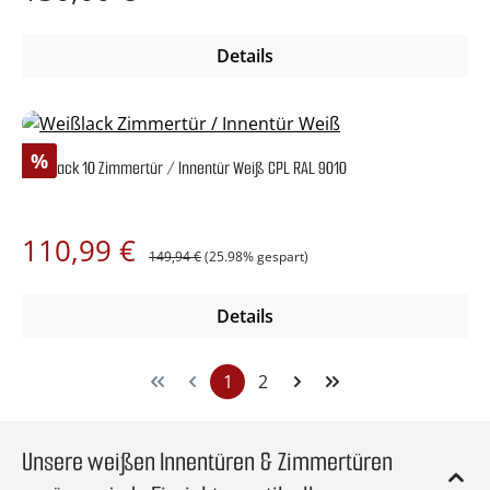
Details
Rabatt
%
Weißlack 10 Zimmertür / Innentür Weiß CPL RAL 9010
Regulärer Preis:
Verkaufspreis:
110,99 €
149,94 €
(25.98% gespart)
Details
1
2
Seite
Seite
Unsere weißen Innentüren & Zimmertüren