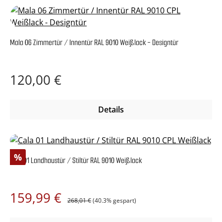
Mala 06 Zimmertür / Innentür RAL 9010 Weißlack - Designtür
Regulärer Preis:
120,00 €
Details
Rabatt
%
Cala 01 Landhaustür / Stiltür RAL 9010 Weißlack
Regulärer Preis:
Verkaufspreis:
159,99 €
268,01 €
(40.3% gespart)