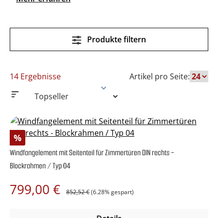
Produkte filtern
14 Ergebnisse
Artikel pro Seite:
Rabatt
%
Windfangelement mit Seitenteil für Zimmertüren DIN rechts -
Blockrahmen / Typ 04
Regulärer Preis:
Verkaufspreis:
799,00 €
852,52 €
(6.28% gespart)