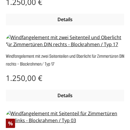
Regulärer Preis:
1.250,00 €
Details
Windfangelement mit zwei Seitenteilen und Oberlicht für Zimmertüren DIN
rechts - Blockrahmen/ Typ 17
Regulärer Preis:
1.250,00 €
Details
Rabatt
%