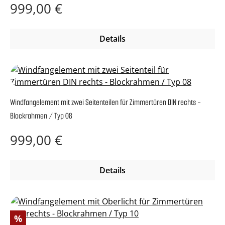
Regulärer Preis:
999,00 €
Details
Windfangelement mit zwei Seitenteilen für Zimmertüren DIN rechts -
Blockrahmen / Typ 08
Regulärer Preis:
999,00 €
Details
Rabatt
%