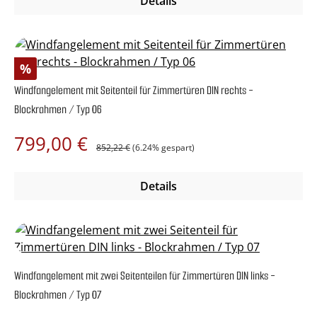
Details
Rabatt
%
Windfangelement mit Seitenteil für Zimmertüren DIN rechts -
Blockrahmen / Typ 06
Regulärer Preis:
Verkaufspreis:
799,00 €
852,22 €
(6.24% gespart)
Details
Windfangelement mit zwei Seitenteilen für Zimmertüren DIN links -
Blockrahmen / Typ 07