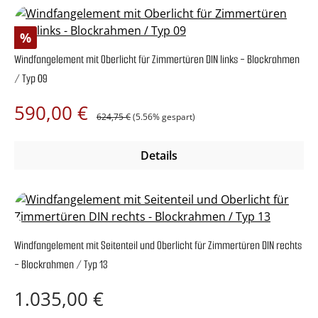
Rabatt
%
Windfangelement mit Oberlicht für Zimmertüren DIN links - Blockrahmen
/ Typ 09
Regulärer Preis:
Verkaufspreis:
590,00 €
624,75 €
(5.56% gespart)
Details
Windfangelement mit Seitenteil und Oberlicht für Zimmertüren DIN rechts
- Blockrahmen / Typ 13
Regulärer Preis:
1.035,00 €