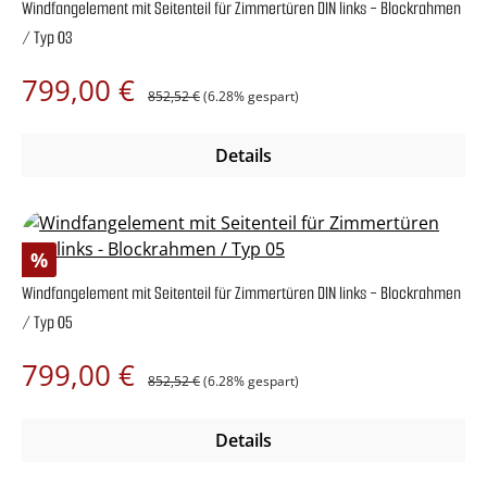
Windfangelement mit Seitenteil für Zimmertüren DIN links - Blockrahmen
/ Typ 03
Regulärer Preis:
Verkaufspreis:
799,00 €
852,52 €
(6.28% gespart)
Details
Rabatt
%
Windfangelement mit Seitenteil für Zimmertüren DIN links - Blockrahmen
/ Typ 05
Regulärer Preis:
Verkaufspreis:
799,00 €
852,52 €
(6.28% gespart)
Details