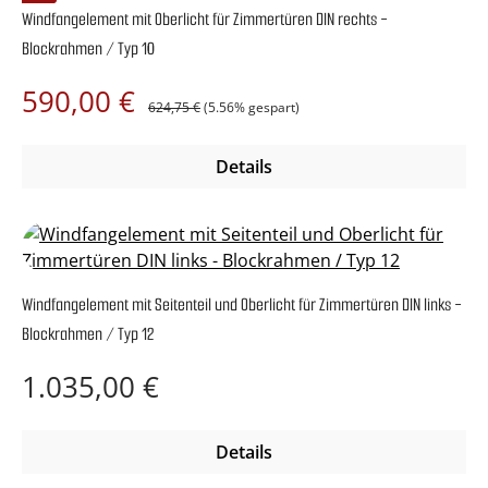
Windfangelement mit Oberlicht für Zimmertüren DIN rechts -
Blockrahmen / Typ 10
Regulärer Preis:
Verkaufspreis:
590,00 €
624,75 €
(5.56% gespart)
Details
Windfangelement mit Seitenteil und Oberlicht für Zimmertüren DIN links -
Blockrahmen / Typ 12
Regulärer Preis:
1.035,00 €
Details