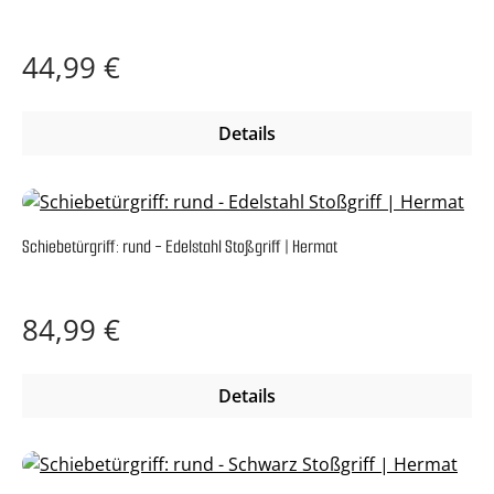
Regulärer Preis:
44,99 €
Details
Schiebetürgriff: rund - Edelstahl Stoßgriff | Hermat
Regulärer Preis:
84,99 €
Details