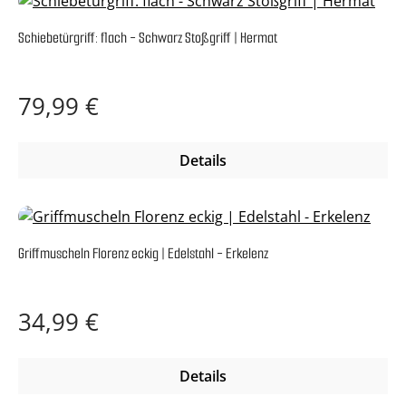
Schiebetürgriff: flach - Schwarz Stoßgriff | Hermat
Regulärer Preis:
79,99 €
Details
Griffmuscheln Florenz eckig | Edelstahl - Erkelenz
Regulärer Preis:
34,99 €
Details