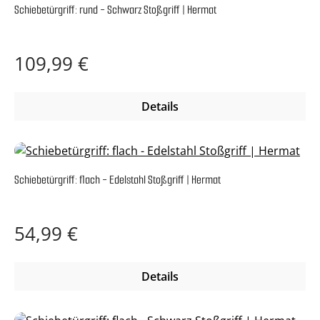
Schiebetürgriff: rund - Schwarz Stoßgriff | Hermat
Regulärer Preis:
109,99 €
Details
Schiebetürgriff: flach - Edelstahl Stoßgriff | Hermat
Regulärer Preis:
54,99 €
Details