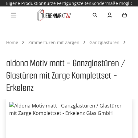
Eigene Produktion
Kurze Fertigungszeiten
Sondermaße möglich
Zum Hauptinhalt springen
Ware
Home
Zimmertüren mit Zargen
Ganzglastüren
aldona Motiv matt - Ganzglastüren /
Glastüren mit Zarge Komplettset -
Erkelenz
Bildergalerie überspringen