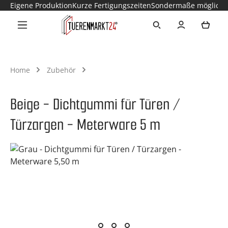
Eigene Produktion
Kurze Fertigungszeiten
Sondermaße möglich
Zum Hauptinhalt springen
Ware
Home
Zubehör
Beige - Dichtgummi für Türen /
Türzargen - Meterware 5 m
Bildergalerie überspringen