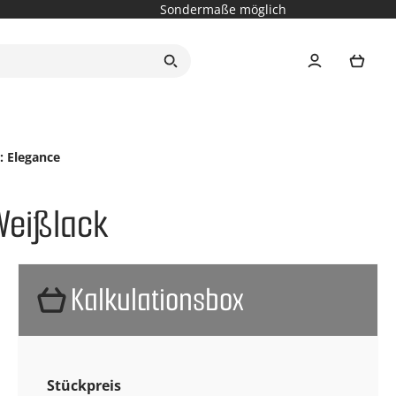
Sondermaße möglich
Ware
: Elegance
Weißlack
Kalkulationsbox
Stückpreis