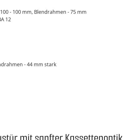
RK100 - 100 mm, Blendrahmen - 75 mm
BA 12
endrahmen - 44 mm stark
stür mit sanfter Kassettenoptik