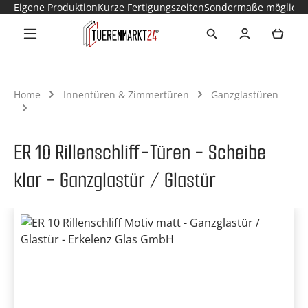
Eigene Produktion
Kurze Fertigungszeiten
Sondermaße möglich
Zum Hauptinhalt springen
Ware
Home
Innentüren & Zimmertüren
Ganzglastüren
ER 10 Rillenschliff-Türen - Scheibe
klar - Ganzglastür / Glastür
Bildergalerie überspringen