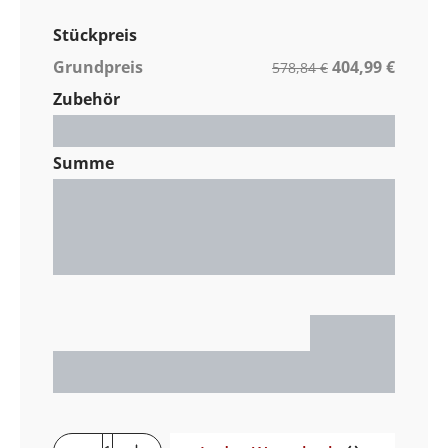
Stückpreis
Grundpreis
404,99 €
578,84 €
Zubehör
Gesamt / Stück
0,00 €
Summe
Nettopreis
0,00 €
MwSt. %
0,00 €
Gesamtpreis
0,00 €
0,00 €
Produkt Anzahl: Gib den gewünschten 