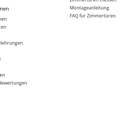
Montageanleitung
onen
FAQ für Zimmertüren
ken
ten
elehrungen
z
ten
e Bewertungen