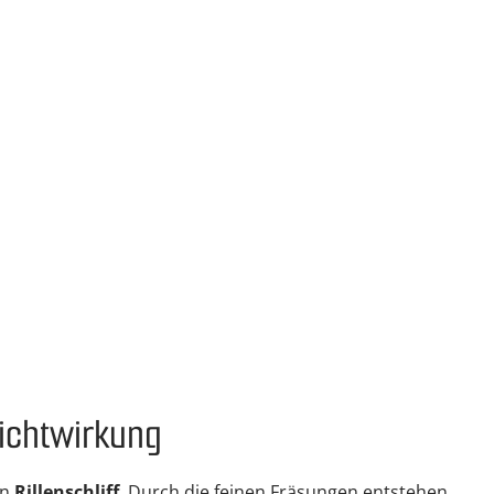
Lichtwirkung
en
Rillenschliff
. Durch die feinen Fräsungen entstehen