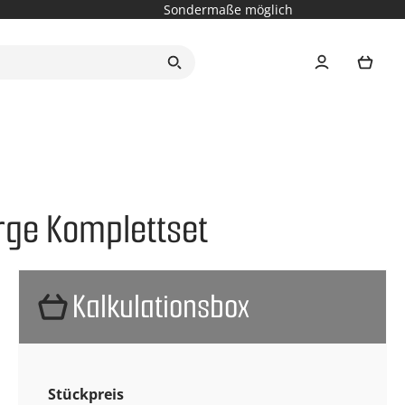
Sondermaße möglich
Ware
arge Komplettset
Kalkulationsbox
Stückpreis