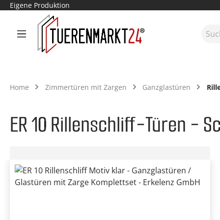
Eigene Produktion
m Hauptinhalt springen
Zur Suche springen
Zur Hauptnavigation springen
Home
Zimmertüren mit Zargen
Ganzglastüren
Rill
ER 10 Rillenschliff-Türen - 
Bildergalerie überspringen