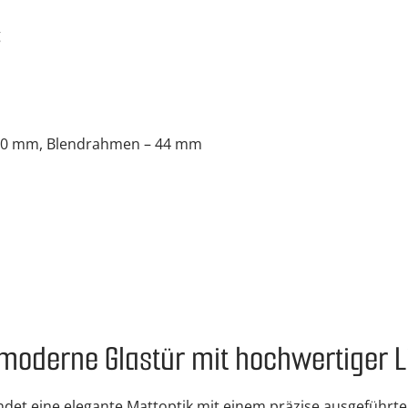
g
 30 mm, Blendrahmen – 44 mm
– moderne Glastür mit hochwertiger 
ndet eine elegante Mattoptik mit einem präzise ausgeführt