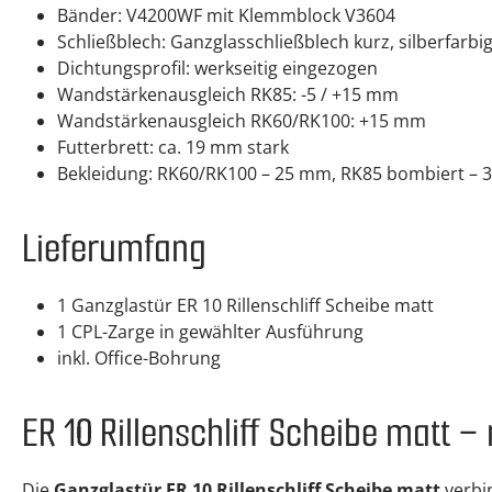
Bänder: V4200WF mit Klemmblock V3604
Schließblech: Ganzglasschließblech kurz, silberfarbi
Dichtungsprofil: werkseitig eingezogen
Wandstärkenausgleich RK85: -5 / +15 mm
Wandstärkenausgleich RK60/RK100: +15 mm
Futterbrett: ca. 19 mm stark
Bekleidung: RK60/RK100 – 25 mm, RK85 bombiert –
Lieferumfang
1 Ganzglastür ER 10 Rillenschliff Scheibe matt
1 CPL-Zarge in gewählter Ausführung
inkl. Office-Bohrung
ER 10 Rillenschliff Scheibe matt 
Die
Ganzglastür ER 10 Rillenschliff Scheibe matt
verbi