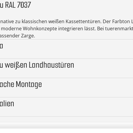
u RAL 7037
ative zu klassischen weißen Kassettentüren. Der Farbton L
in moderne Wohnkonzepte integrieren lässt. Bei tuerenmark
assender Zarge.
la
 zu weißen Landhaustüren
nfache Montage
alien