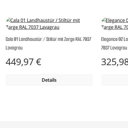
Cala 01 Landhaustür / Stiltür mit Zarge RAL 7037
Elegance 02 La
Lavagrau
7037 Lavagrau
Regulärer Preis:
Regulärer P
449,97 €
325,98
Details