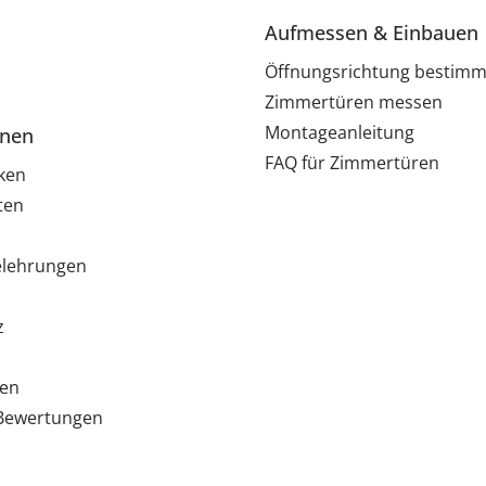
Aufmessen & Einbauen
Öffnungsrichtung bestim
Zimmertüren messen
Montageanleitung
onen
FAQ für Zimmertüren
ken
ten
elehrungen
z
ten
e Bewertungen