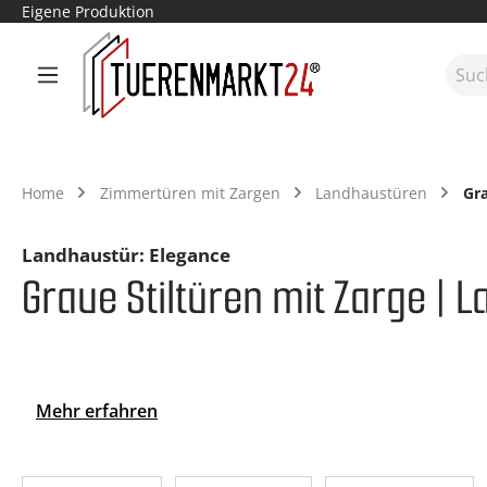
Eigene Produktion
m Hauptinhalt springen
Zur Suche springen
Zur Hauptnavigation springen
Home
Zimmertüren mit Zargen
Landhaustüren
Gr
Landhaustür: Elegance
Graue Stiltüren mit Zarge | 
Mehr erfahren