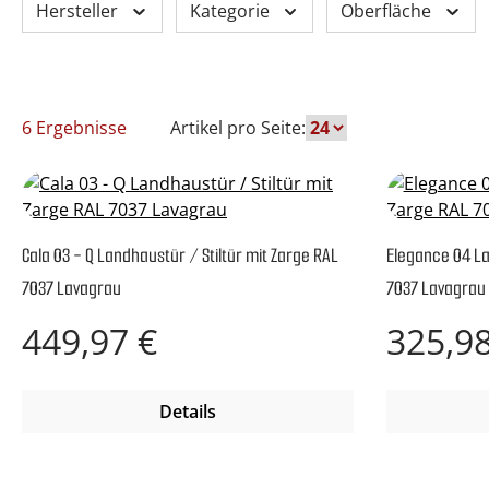
Hersteller
Kategorie
Oberfläche
6 Ergebnisse
Artikel pro Seite:
Cala 03 - Q Landhaustür / Stiltür mit Zarge RAL
Elegance 04 La
7037 Lavagrau
7037 Lavagrau
Regulärer Preis:
Regulärer P
449,97 €
325,98
Details