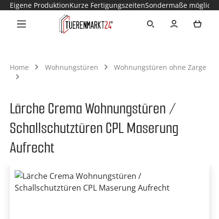
Eigene Produktion
Kurze Fertigungszeiten
Sondermaße möglich
Zum Hauptinhalt springen
Ware
Home
Wohnungstüren
Wohnungstüren ohne Zarge
Lärche Crema Wohnungstüren /
Schallschutztüren CPL Maserung
Aufrecht
Bildergalerie überspringen