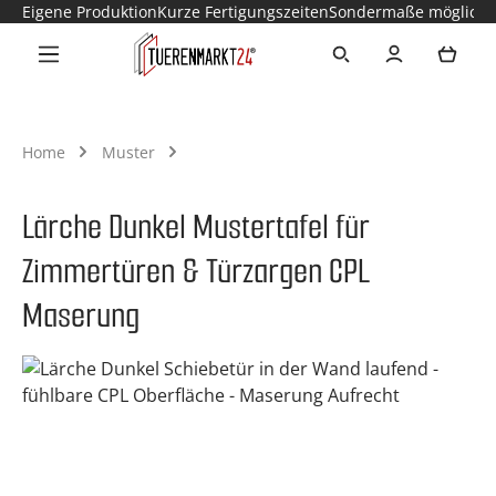
Eigene Produktion
Kurze Fertigungszeiten
Sondermaße möglich
Zum Hauptinhalt springen
Ware
Home
Muster
Lärche Dunkel Mustertafel für
Zimmertüren & Türzargen CPL
Maserung
Bildergalerie überspringen