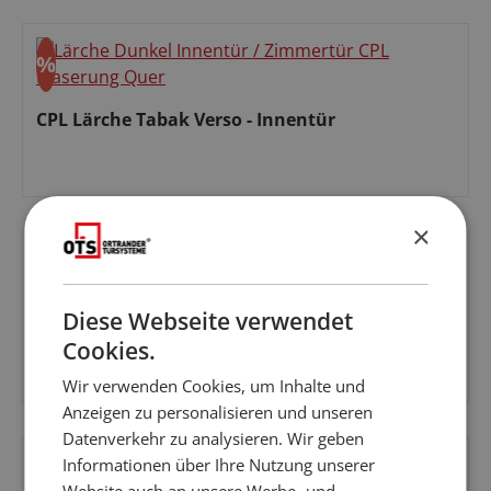
%
Rabatt
CPL Lärche Tabak Verso - Innentür
Verkaufspreis:
×
%
Aktion
Rabatt
Diese Webseite verwendet
CPL Eiche Natur Verso - Innentür
Cookies.
Wir verwenden Cookies, um Inhalte und
Verkaufspreis:
Anzeigen zu personalisieren und unseren
Datenverkehr zu analysieren. Wir geben
Informationen über Ihre Nutzung unserer
%
Website auch an unsere Werbe- und