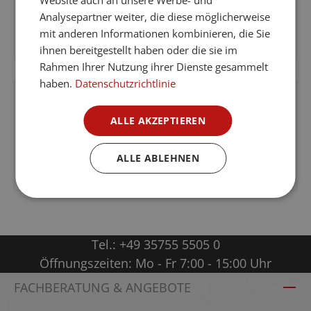
Rabatt
CPL Pinie Verso - Innentür
Analysepartner weiter, die diese möglicherweise
mit anderen Informationen kombinieren, die Sie
ihnen bereitgestellt haben oder die sie im
Verkaufspreis:
Rahmen Ihrer Nutzung ihrer Dienste gesammelt
haben.
Datenschutzrichtlinie
ALLE AKZEPTIEREN
CPL Lärche Crema Verso - Innentür
ALLE ABLEHNEN
Regulärer Preis:
Tel.:
+49 35755 5505 0
Öffnungszeiten: Mo - Fr 7:00 - 15:00 Uhr
FACHBERATUNG & ANGEBOTE