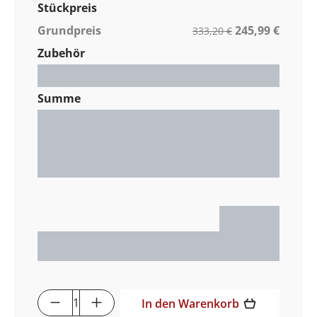
Stückpreis
Grundpreis
245,99 €
333,20 €
Zubehör
Gesamt / Stück
0,00 €
Summe
Nettopreis
0,00 €
MwSt. %
0,00 €
Gesamtpreis
0,00 €
0,00 €
Produkt Anzahl: Gib den gewünschten 
In den Warenkorb