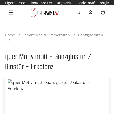
Eigene Produktion
Kurze Fertigungszeiten
Sondermaße möglich
Zum Hauptinhalt springen
Ware
Home
Innentüren & Zimmertüren
Ganzglastüren
quer Motiv matt - Ganzglastür /
Glastür - Erkelenz
Bildergalerie überspringen