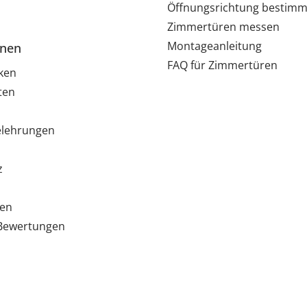
Öffnungsrichtung bestim
Zimmertüren messen
Montageanleitung
onen
FAQ für Zimmertüren
ken
ten
elehrungen
z
ten
e Bewertungen