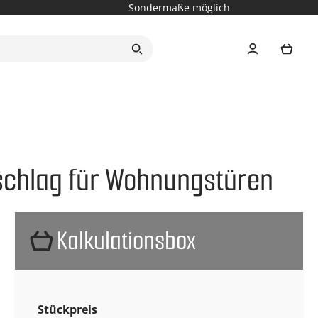
Sondermaße möglich
Ware
eschlag für Wohnungstüren
Kalkulationsbox
Stückpreis