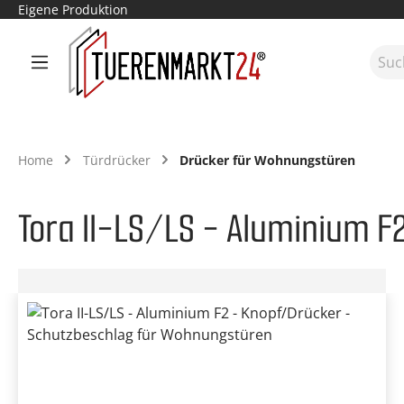
Eigene Produktion
m Hauptinhalt springen
Zur Suche springen
Zur Hauptnavigation springen
Home
Türdrücker
Drücker für Wohnungstüren
Tora II-LS/LS - Aluminium 
Bildergalerie überspringen