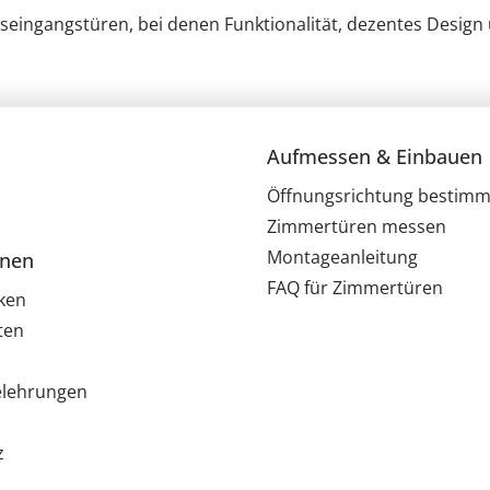
gseingangstüren, bei denen Funktionalität, dezentes Design
Aufmessen & Einbauen
Öffnungsrichtung bestim
Zimmertüren messen
Montageanleitung
onen
FAQ für Zimmertüren
ken
ten
elehrungen
z