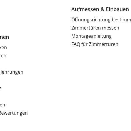
Aufmessen & Einbauen
Öffnungsrichtung bestim
Zimmertüren messen
Montageanleitung
onen
FAQ für Zimmertüren
ken
ten
elehrungen
z
ten
e Bewertungen