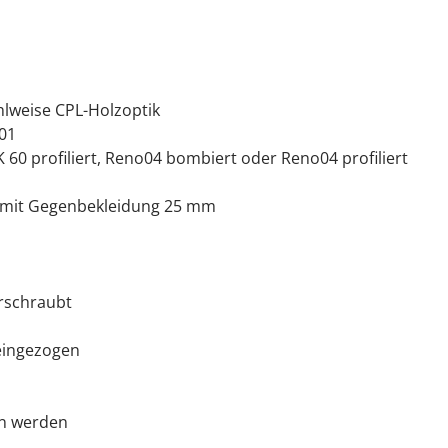
hlweise CPL-Holzoptik
01
60 profiliert, Reno04 bombiert oder Reno04 profiliert
m mit Gegenbekleidung 25 mm
erschraubt
 eingezogen
en werden