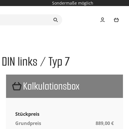
Sondermaße möglich
Ware
DIN links / Typ 7
Kalkulationsbox
Stückpreis
Grundpreis
889,00 €