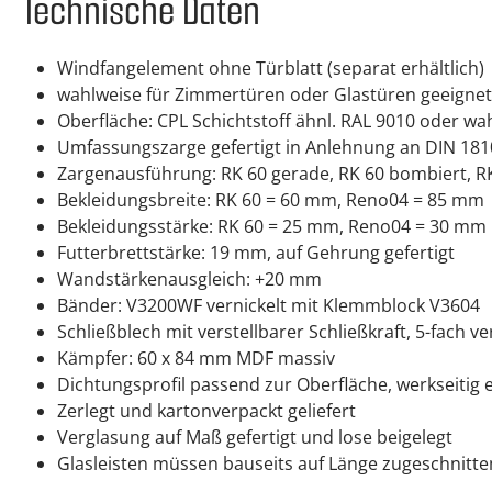
Technische Daten
Windfangelement ohne Türblatt (separat erhältlich)
wahlweise für Zimmertüren oder Glastüren geeignet
Oberfläche: CPL Schichtstoff ähnl. RAL 9010 oder wa
Umfassungszarge gefertigt in Anlehnung an DIN 181
Zargenausführung: RK 60 gerade, RK 60 bombiert, RK 
Bekleidungsbreite: RK 60 = 60 mm, Reno04 = 85 mm
Bekleidungsstärke: RK 60 = 25 mm, Reno04 = 30 m
Futterbrettstärke: 19 mm, auf Gehrung gefertigt
Wandstärkenausgleich: +20 mm
Bänder: V3200WF vernickelt mit Klemmblock V3604
Schließblech mit verstellbarer Schließkraft, 5-fach v
Kämpfer: 60 x 84 mm MDF massiv
Dichtungsprofil passend zur Oberfläche, werkseitig
Zerlegt und kartonverpackt geliefert
Verglasung auf Maß gefertigt und lose beigelegt
Glasleisten müssen bauseits auf Länge zugeschnitt