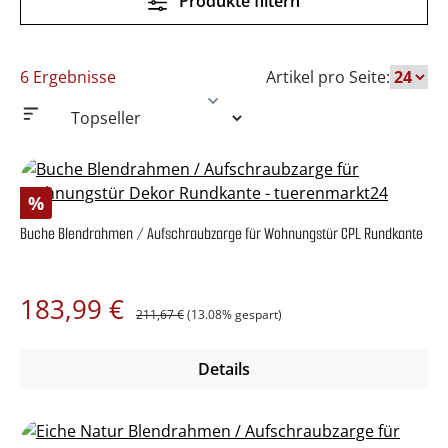
Produkte filtern
6 Ergebnisse
Artikel pro Seite:
Rabatt
%
Buche Blendrahmen / Aufschraubzarge für Wohnungstür CPL Rundkante
Regulärer Preis:
Verkaufspreis:
183,99 €
211,67 €
(13.08% gespart)
Details