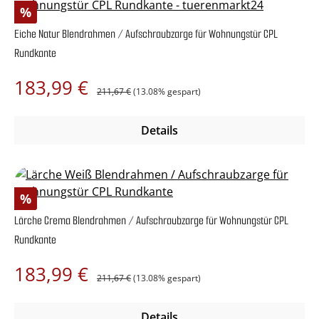
Rabatt
%
Eiche Natur Blendrahmen / Aufschraubzarge für Wohnungstür CPL
Rundkante
Regulärer Preis:
Verkaufspreis:
183,99 €
211,67 €
(13.08% gespart)
Details
Rabatt
%
Lärche Crema Blendrahmen / Aufschraubzarge für Wohnungstür CPL
Rundkante
Regulärer Preis:
Verkaufspreis:
183,99 €
211,67 €
(13.08% gespart)
Details