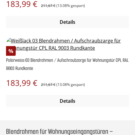
Regulärer Preis:
Verkaufspreis:
183,99 €
211,67 €
(13.08% gespart)
Details
Rabatt
%
Polarweiss 03 Blendrahmen / Aufschraubzarge für Wohnungstür CPL RAL
9003 Rundkante
Regulärer Preis:
Verkaufspreis:
183,99 €
211,67 €
(13.08% gespart)
Details
Blendrahmen für Wohnungseingangstüren –