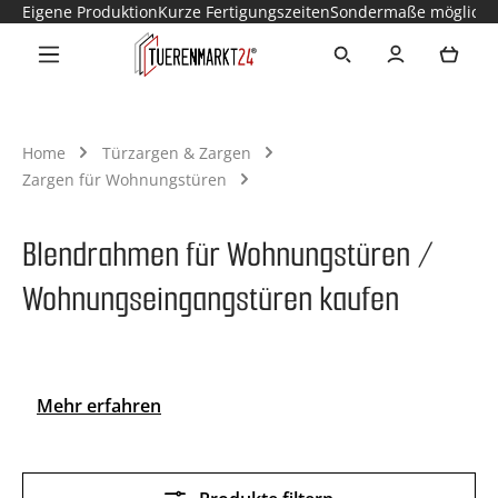
Eigene Produktion
Kurze Fertigungszeiten
Sondermaße möglich
Zum Hauptinhalt springen
Ware
Home
Türzargen & Zargen
Zargen für Wohnungstüren
Blendrahmen für Wohnungstüren /
Wohnungseingangstüren kaufen
Mehr erfahren