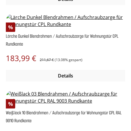
Rabatt
%
Lärche Dunkel Blendrahmen / Aufschraubzarge für Wohnungstür CPL
Rundkante
Regulärer Preis:
Verkaufspreis:
183,99 €
211,67 €
(13.08% gespart)
Details
Rabatt
%
Weißlack 10 Blendrahmen / Aufschraubzarge für Wohnungstür CPL RAL
9010 Rundkante