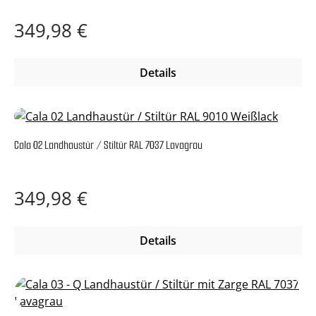
Regulärer Preis:
349,98 €
Details
Cala 02 Landhaustür / Stiltür RAL 7037 Lavagrau
Regulärer Preis:
349,98 €
Details