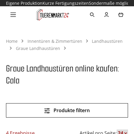
Eigene Produktion
Kurze Fertigungszeiten
Sondermaße möglich
Zum Hauptinhalt springen
Ware
Home
Innentüren & Zimmertüren
Landhaustüren
Graue Landhaustüren
Graue Landhaustüren online kaufen:
Cala
Produkte filtern
4 Ergebnisse
Artikel pro Seite: