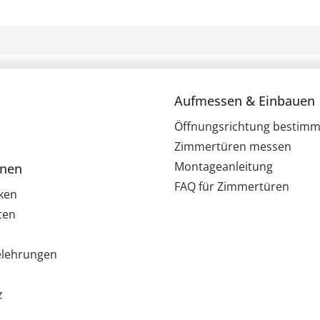
Aufmessen & Einbauen
Öffnungsrichtung bestim
Zimmertüren messen
Montageanleitung
onen
FAQ für Zimmertüren
ken
ten
elehrungen
z