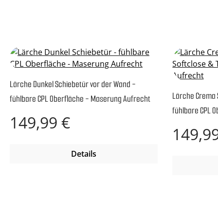
Lärche Dunkel Schiebetür vor der Wand -
Lärche Crema 
fühlbare CPL Oberfläche - Maserung Aufrecht
fühlbare CPL O
Regulärer Preis:
149,99 €
Regulärer P
149,99
Details