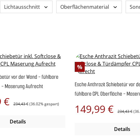
Lichtausschnitt
Oberflächenmaterial
Son
Rabatt
%
betür vor der Wand - fühlbare
Esche Anthrazit Schiebetür vor d
e - Maserung Aufrecht
fühlbare CPL Oberfläche - Maser
Regulärer Preis:
is:
9 €
234,43 €
(36.02% gespart)
Regulärer Pre
Verkaufspreis:
149,99 €
234,43 €
(36
Details
Details