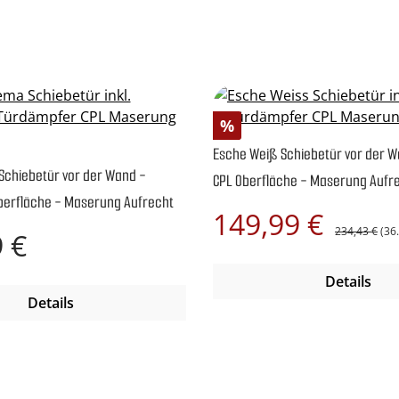
Rabatt
%
Esche Weiß Schiebetür vor der W
Schiebetür vor der Wand -
CPL Oberfläche - Maserung Aufr
berfläche - Maserung Aufrecht
Regulärer Pre
Verkaufspreis:
149,99 €
234,43 €
(36
reis:
 €
Details
Details