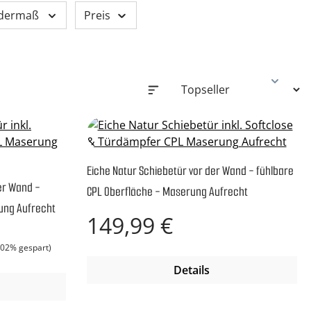
dermaß
Preis
Eiche Natur Schiebetür vor der Wand - fühlbare
er Wand -
CPL Oberfläche - Maserung Aufrecht
ung Aufrecht
Regulärer Preis:
149,99 €
is:
.02% gespart)
Details