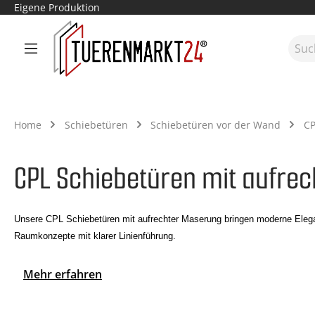
Eigene Produktion
m Hauptinhalt springen
Zur Suche springen
Zur Hauptnavigation springen
Home
Schiebetüren
Schiebetüren vor der Wand
CP
CPL Schiebetüren mit aufre
Unsere CPL Schiebetüren mit aufrechter Maserung bringen moderne Eleganz
Raumkonzepte mit klarer Linienführung.
Mehr erfahren