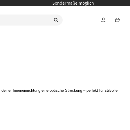
Sondermaße möglich
Ware
ner Inneneinrichtung eine optische Streckung – perfekt für stilvolle