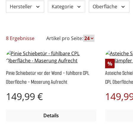
Hersteller
Kategorie
Oberfläche
8 Ergebnisse
Artikel pro Seite:
Rabatt
%
Pinie Schiebetür vor der Wand - fühlbare CPL
Asteiche Schie
Oberfläche - Maserung Aufrecht
CPL Oberfläch
Regulärer Preis:
Verkaufspre
149,99 €
149,9
Details