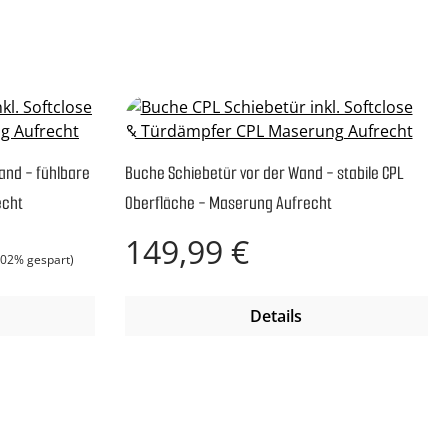
and - fühlbare
Buche Schiebetür vor der Wand - stabile CPL
echt
Oberfläche - Maserung Aufrecht
is:
Regulärer Preis:
149,99 €
.02% gespart)
Details