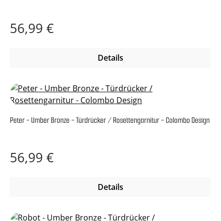
Regulärer Preis:
56,99 €
Details
Peter - Umber Bronze - Türdrücker / Rosettengarnitur - Colombo Design
Regulärer Preis:
56,99 €
Details