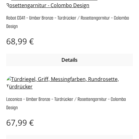
Robot CD41 - Umber Bronze - Türdrücker / Rosettengarnitur - Colombo
Design
Regulärer Preis:
68,99 €
Details
Laconica - Umber Bronze - Türdrücker / Rosettengarnitur - Colombo
Design
Regulärer Preis:
67,99 €