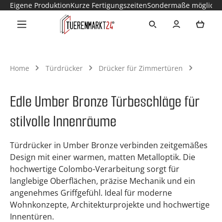
Eigene Produktion
Kurze Fertigungszeiten
Sondermaße möglich
Zum Hauptinhalt springen
Ware
Home
Türdrücker
Drücker für Zimmertüren
Edle Umber Bronze Türbeschläge für
stilvolle Innenräume
Türdrücker in Umber Bronze verbinden zeitgemäßes
Design mit einer warmen, matten Metalloptik. Die
hochwertige Colombo-Verarbeitung sorgt für
langlebige Oberflächen, präzise Mechanik und ein
angenehmes Griffgefühl. Ideal für moderne
Wohnkonzepte, Architekturprojekte und hochwertige
Innentüren.