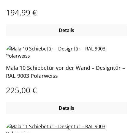
Regulärer Preis:
194,99 €
Details
Mala 10 Schiebetür vor der Wand – Designtür –
RAL 9003 Polarweiss
Regulärer Preis:
225,00 €
Details