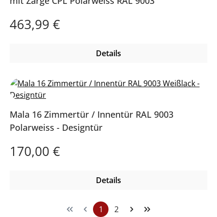
mit Zarge CPL Polarweiss RAL 9003
Regulärer Preis:
463,99 €
Details
Mala 16 Zimmertür / Innentür RAL 9003
Polarweiss - Designtür
Regulärer Preis:
170,00 €
Details
1
2
Seite
Seite