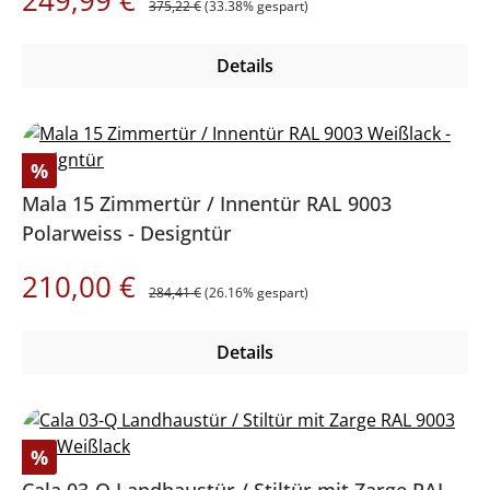
375,22 €
(33.38% gespart)
Details
Rabatt
%
Mala 15 Zimmertür / Innentür RAL 9003
Polarweiss - Designtür
Regulärer Preis:
Verkaufspreis:
210,00 €
284,41 €
(26.16% gespart)
Details
Rabatt
%
Cala 03-Q Landhaustür / Stiltür mit Zarge RAL