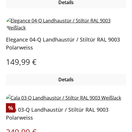
Details
Elegance 04-Q Landhaustür / Stiltür RAL 9003
Polarweiss
Regulärer Preis:
149,99 €
Details
Rabatt
%
Cala 03-Q Landhaustür / Stiltür RAL 9003
Polarweiss
Regulärer Preis:
Verkaufspreis:
249,99 €