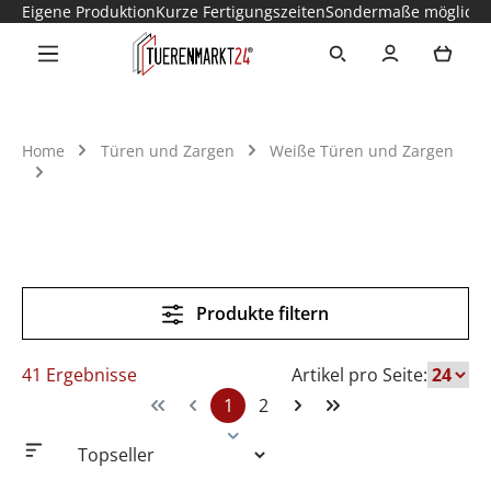
Eigene Produktion
Kurze Fertigungszeiten
Sondermaße möglich
Zum Hauptinhalt springen
Ware
Home
Türen und Zargen
Weiße Türen und Zargen
Produkte filtern
41 Ergebnisse
Artikel pro Seite:
1
2
Seite
Seite