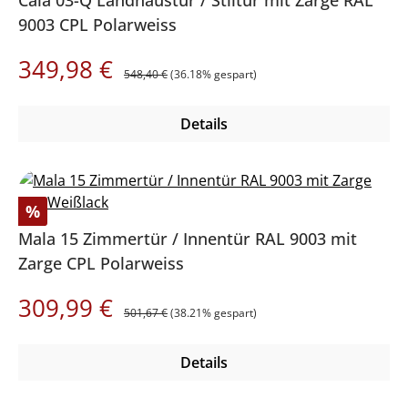
9003 CPL Polarweiss
Regulärer Preis:
Verkaufspreis:
349,98 €
548,40 €
(36.18% gespart)
Details
Rabatt
%
Mala 15 Zimmertür / Innentür RAL 9003 mit
Zarge CPL Polarweiss
Regulärer Preis:
Verkaufspreis:
309,99 €
501,67 €
(38.21% gespart)
Details