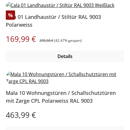
Rabatt
%
Cala 01 Landhaustür / Stiltür RAL 9003
Polarweiss
Regulärer Preis:
Verkaufspreis:
169,99 €
295,50 €
(42.47% gespart)
Details
Mala 10 Wohnungstüren / Schallschutztüren
mit Zarge CPL Polarweiss RAL 9003
Regulärer Preis:
463,99 €