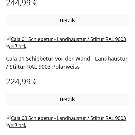
Regulärer Preis:
244,99 €
Details
Cala 01 Schiebetür vor der Wand - Landhaustür
/ Stiltür RAL 9003 Polarweiss
Regulärer Preis:
224,99 €
Details