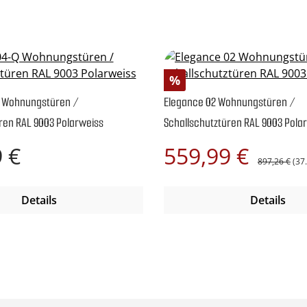
Rabatt
%
 Wohnungstüren /
Elegance 02 Wohnungstüren /
ren RAL 9003 Polarweiss
Schallschutztüren RAL 9003 Pola
Regulärer Pre
reis:
Verkaufspreis:
 €
559,99 €
897,26 €
(37
Details
Details