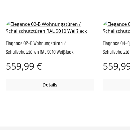
Elegance 02-B Wohnungstüren /
Elegance 04-Q
Schallschutztüren RAL 9010 Weißlack
Schallschutztü
Regulärer Preis:
Regulärer P
559,99 €
559,99
Details