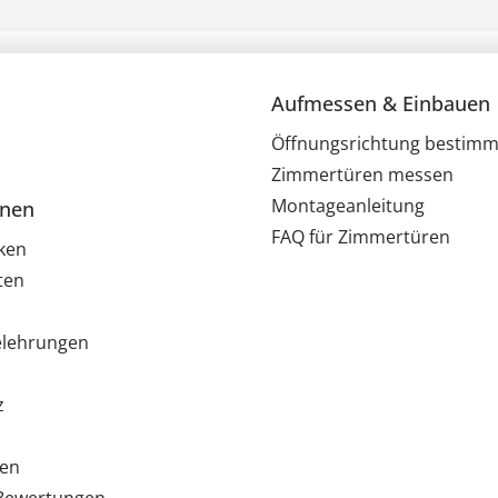
Aufmessen & Einbauen
Öffnungsrichtung bestim
Zimmertüren messen
Montageanleitung
onen
FAQ für Zimmertüren
ken
ten
elehrungen
z
ten