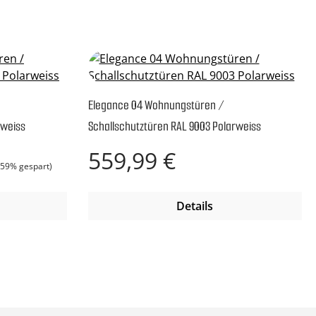
Elegance 04 Wohnungstüren /
rweiss
Schallschutztüren RAL 9003 Polarweiss
is:
Regulärer Preis:
559,99 €
.59% gespart)
Details