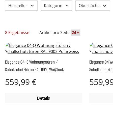
Hersteller
Kategorie
Oberfläche
8 Ergebnisse
Artikel pro Seite:
Elegance 04-Q Wohnungstüren /
Elegance 04 W
Schallschutztüren RAL 9010 Weißlack
Schallschutztü
Regulärer Preis:
Regulärer P
559,99 €
559,99
Details