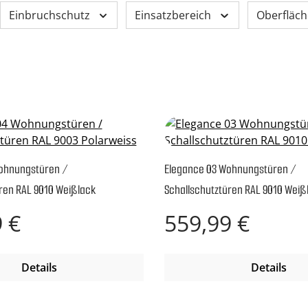
Einbruchschutz
Einsatzbereich
Oberfläch
ohnungstüren /
Elegance 03 Wohnungstüren /
ren RAL 9010 Weißlack
Schallschutztüren RAL 9010 Weiß
reis:
Regulärer Preis:
 €
559,99 €
Details
Details