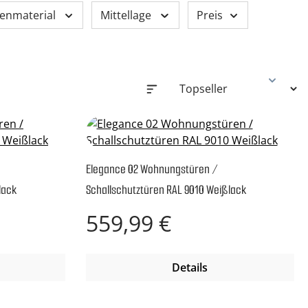
enmaterial
Mittellage
Preis
Elegance 02 Wohnungstüren /
lack
Schallschutztüren RAL 9010 Weißlack
Regulärer Preis:
559,99 €
Details