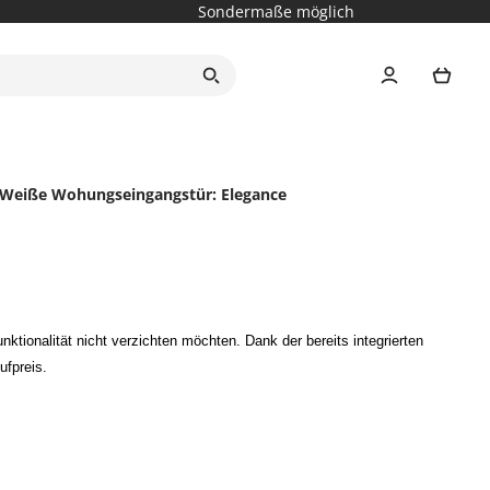
Sondermaße möglich
Ware
Weiße Wohungseingangstür: Elegance
tionalität nicht verzichten möchten. Dank der bereits integrierten
ufpreis.