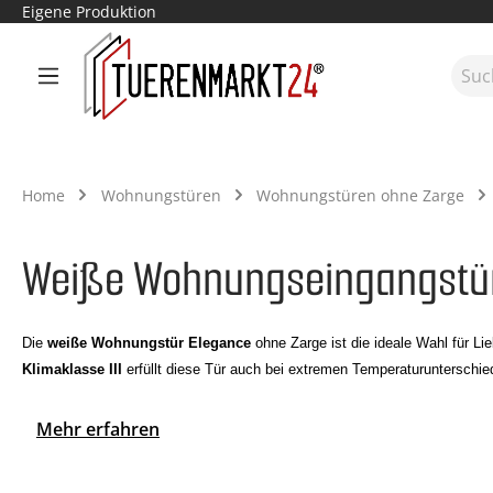
Eigene Produktion
m Hauptinhalt springen
Zur Suche springen
Zur Hauptnavigation springen
Home
Wohnungstüren
Wohnungstüren ohne Zarge
Weiße Wohnungseingangstür
Die
weiße Wohnungstür Elegance
ohne Zarge ist die ideale Wahl für Li
Klimaklasse III
erfüllt diese Tür auch bei extremen Temperaturunterschie
Mehr erfahren