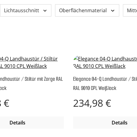
Lichtausschnitt
Oberflächenmaterial
Mitt
ndhaustür / Stiltür mit Zarge RAL
Elegance 04-Q Landhaustür / Stil
lack
RAL 9010 CPL Weißlack
reis:
Regulärer Preis:
 €
234,98 €
Details
Details