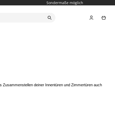
Sondermaße möglich
Ware
r das Zusammenstellen deiner Innentüren und Zimmertüren auch 