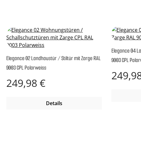
Elegance 04 La
Elegance 02 Landhaustür / Stiltür mit Zarge RAL
9003 CPL Polar
9003 CPL Polarweiss
Regulärer P
249,98
Regulärer Preis:
249,98 €
Details