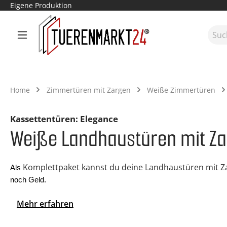
Eigene Produktion
m Hauptinhalt springen
Zur Suche springen
Zur Hauptnavigation springen
Home
Zimmertüren mit Zargen
Weiße Zimmertüren
Kassettentüren: Elegance
Weiße Landhaustüren mit Za
Komplettpaket kannst du deine Landhaustüren mit Z
Als 
noch Geld. 
Mehr erfahren