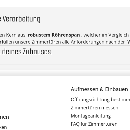
e Verarbeitung
nen Kern aus
robustem Röhrenspan
, welcher im Vergleic
m erfüllen unsere Zimmertüren alle Anforderungen nach der
W
 deines Zuhauses.
Aufmessen & Einbauen
Öffnungsrichtung bestim
Zimmertüren messen
Montageanleitung
onen
FAQ für Zimmertüren
ken