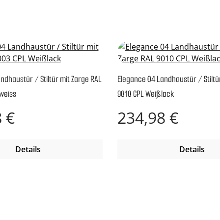
ndhaustür / Stiltür mit Zarge RAL
Elegance 04 Landhaustür / Stiltü
weiss
9010 CPL Weißlack
reis:
Regulärer Preis:
 €
234,98 €
Details
Details