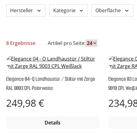
Hersteller
Kategorie
Oberfläche
8 Ergebnisse
Artikel pro Seite:
Elegance 04-Q Landhaustür / Stiltür mit Zarge
Elegance 03 La
RAL 9003 CPL Polarweiss
9010 CPL Weiß
Regulärer Preis:
Regulärer P
249,98 €
234,98
Details