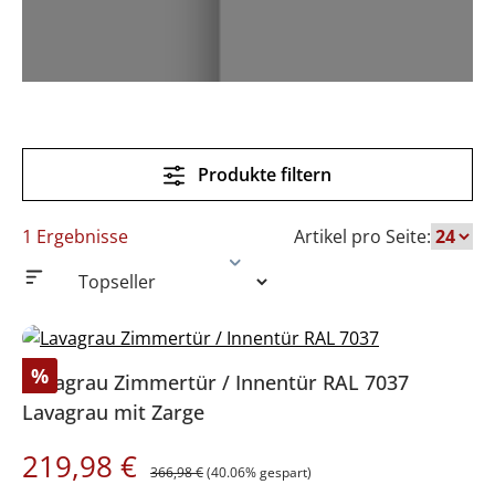
Produkte filtern
1 Ergebnisse
Artikel pro Seite:
Rabatt
%
Lavagrau Zimmertür / Innentür RAL 7037
Lavagrau mit Zarge
Regulärer Preis:
Verkaufspreis:
219,98 €
366,98 €
(40.06% gespart)