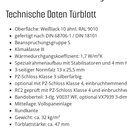
Technische Daten Türblatt
Oberfläche: Weißlack 10 ähnl. RAL 9010
gefertigt nach DIN 68706-1 / DIN 18101
Beanspruchungsgruppe S
Klimaklasse III
Wärmedurchgangskoeffizient: 1,7 W/m²K
Spezialrahmenaufbau mit Stabilisatoren und 4 mm
3-seitiger Normfalz 13 x 25,5 mm
PZ-Schloss Klasse 3 silberfarbig
optional mit PZ-Schloss Klasse 4, einbruchhemmend
RC2 geprüft mit PZ-Schloss Klasse 4 und einbruc
Bandoberteil: 3-tlg. V0037 WF, optional VX7939 3-dim
Mittellage: Vollspaneinlage
Rundkante
Gewicht: ca. 32 kg/m²
Türblattstärke: ca. 47 mm