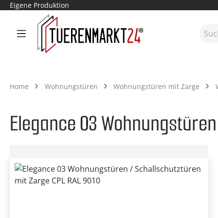
Eigene Produktion
m Hauptinhalt springen
Zur Suche springen
Zur Hauptnavigation springen
Home
Wohnungstüren
Wohnungstüren mit Zarge
Elegance 03 Wohnungstüren 
Bildergalerie überspringen