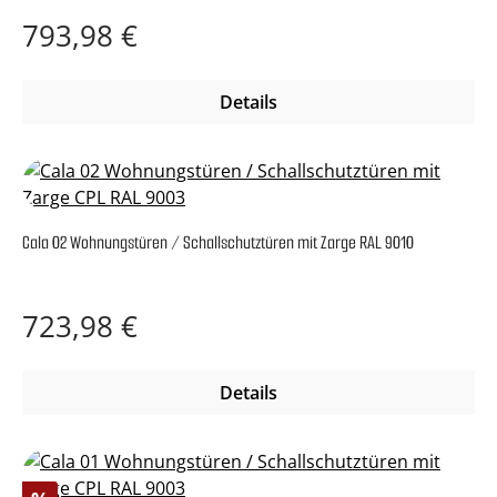
Regulärer Preis:
793,98 €
Details
Cala 02 Wohnungstüren / Schallschutztüren mit Zarge RAL 9010
Regulärer Preis:
723,98 €
Details