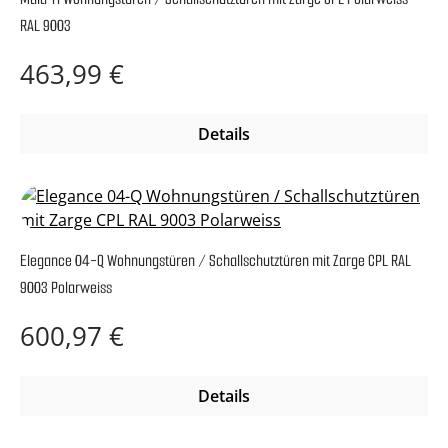
RAL 9003
Regulärer Preis:
463,99 €
Details
Elegance 04-Q Wohnungstüren / Schallschutztüren mit Zarge CPL RAL
9003 Polarweiss
Regulärer Preis:
600,97 €
Details