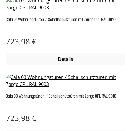
Cala 01 Wohnungstüren / Schallschutztüren mit Zarge CPL RAL 9010
Regulärer Preis:
723,98 €
Details
Cala 03 Wohnungstüren / Schallschutztüren mit Zarge CPL RAL 9010
Regulärer Preis:
723,98 €