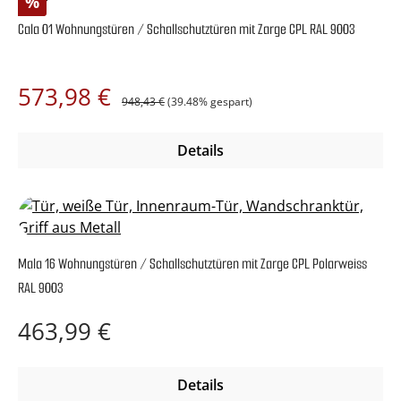
Rabatt
%
Cala 01 Wohnungstüren / Schallschutztüren mit Zarge CPL RAL 9003
Regulärer Preis:
Verkaufspreis:
573,98 €
948,43 €
(39.48% gespart)
Details
Mala 16 Wohnungstüren / Schallschutztüren mit Zarge CPL Polarweiss
RAL 9003
Regulärer Preis:
463,99 €
Details