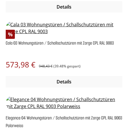
Details
Rabatt
%
Cala 03 Wohnungstüren / Schallschutztüren mit Zarge CPL RAL 9003
Regulärer Preis:
Verkaufspreis:
573,98 €
948,43 €
(39.48% gespart)
Details
Elegance 04 Wohnungstüren / Schallschutztüren mit Zarge CPL RAL 9003
Polarweiss