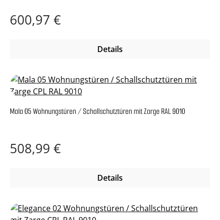
Regulärer Preis:
600,97 €
Details
Mala 05 Wohnungstüren / Schallschutztüren mit Zarge RAL 9010
Regulärer Preis:
508,99 €
Details