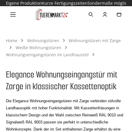
Eigene Produktion
Kurze Fertigungszeiten
Sondermaße möglich
Zum Hauptinhalt springen
Ware
Home
Wohnungstüren
Wohnungstüren mit Zarge
Weiße Wohnungstüren
Wohnungseingangstüren im Landhausstil
Elegance Wohnungseingangstür mit
Zarge in klassischer Kassettenoptik
Die Elegance Wohnungseingangstüren mit Zarge verbinden stilvolle
Landhausoptik mit hoher Funktionalität. Mit Kassettenfräsungen in
klassischem Design und der Wahl zwischen Reinweiß RAL 9010 und
Signalweiß RAL 9003 passen sie perfekt in unterschiedliche
Wohnkonzepte. Dank der im Set enthaltenen Zarge erhältst du eine